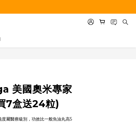
們
立即購買
ega 美國奧米專家
(買7盒送24粒)
，純度屬醫療級別，功效比一般魚油丸高5