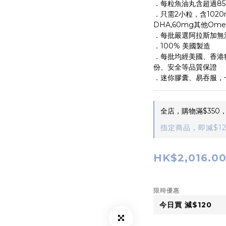
．每粒魚油丸含超過85
．只需2小粒，含1020m
DHA,60mg其他Om
．每批嚴選阿拉斯加無
．100% 美國製造
．每批均經美國、香港
份、安全等品質保證
．迷你膠囊、易吞服，
全店，購物滿$350
指定商品，即減$12
HK$2,016.0
限時優惠