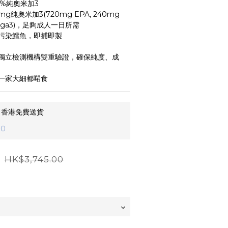
%純奧米加3
g純奧米加3(720mg EPA, 240mg 
ega3)，足夠成人一日所需
污染鱈魚，即捕即製
獨立檢測機構雙重驗證，確保純度、成
一家大細都啱食
，香港免費送貨
0
0
HK$3,745.00