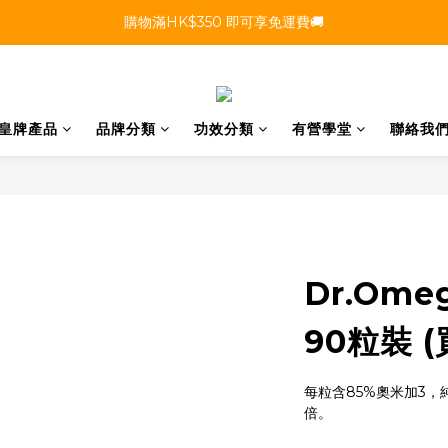
購物滿HK$350 即可享免運費🚚
皇牌產品
品牌分類
功效分類
有營學堂
聯絡我
Dr.Om
90粒裝 
每粒含85%奧米加3
倍。