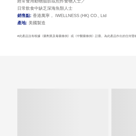
經常食用動物脂肪或煎炸食物人士／
日常飲食中缺乏深海魚類人士
銷售點:
香港萬寧， IWELLNESS (HK) CO., Ltd
產地:
美國製造
#此產品沒有根據《藥劑業及毒藥條例》或《中醫藥條例》註冊。為此產品作出的任何聲