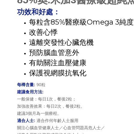
功效和好處：
每粒含85%醫療級Omega 3純度
改善心悸
遠離突發性心臟危機
預防腦血管意外
有助關注血壓健康
保護視網膜抗氧化
每樽含量:
90粒
建議食用方法:
一般保健：每日1次，餐後2粒；
加強改善效果：每日2次，餐後2粒。
建議3個月為一個療程。
適合人士:
適合作何年齡人士服用
關注心腦血管健康人士／心血管問題高危人士／