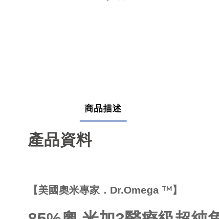
商品描述
產品資料
【美國奧米專家．Dr.Omega
】
TM
85%奧.米加3醫療級超純