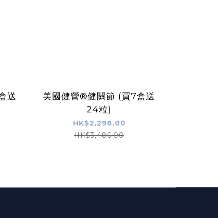
5盒送
美國健營®健關節 (買7盒送
24粒)
HK$2,296.00
HK$3,486.00