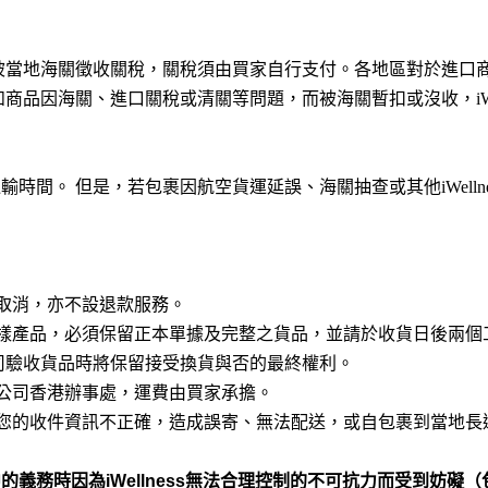
被當地海關徵收關稅，關稅須由買家自行支付。各地區對於進口
如商品因海關、進口關稅或清關等問題，而被海關暫扣或沒收，
i
運輸時間。
但是，若包裹因航空貨運延誤、海關抽查或其他
iWelln
取消，亦不設退款服務。
樣產品，必須保留正本單據及完整之貨品，並請於收貨日後兩個
司驗收貨品時將保留接受換貨與否的最終權利。
公司香港辦事處，運費由買家承擔。
您的收件資訊不正確，造成誤寄、無法配送，或自包裹到當地長
中的義務時因為
iWellness
無法合理控制的不可抗力而受到妨礙（