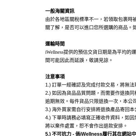
一般海關資訊
由於各地區關稅標準不一，若領取包裹時
關了解，是否可以進口您所選購的商品。
運輸
時間
iWellness
提供的預估交貨日期是為平均的
間可能因此而延誤，敬請見諒。
注意事項
1.)
訂單一經確認及完成付款交易，將無法
2.)
如因為貨品品質問題，而需要作退換同
逾期無效。每件貨品只限退換一次，本公
3.)
海外買家需自行安排將退換產品寄回本
4.)
下單時請務必填寫正確收件資料，如因
將以棄件處置，恕不會作出退款安排。
5.)
不可抗力
-
倘
iWellness
履行其在網站