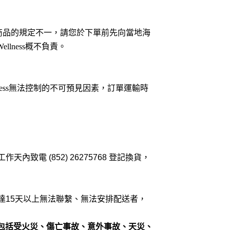
商品的規定不一，請您於下單前先向當地海
Wellness
概不負責。
ess
無法控制的不可預見因素，訂單運輸時
工作天內致電
(852) 26275768
登記換貨，
達
15
天以上無法聯繫、無法安排配送者，
包括受火災、傷亡事故、意外事故、天災、