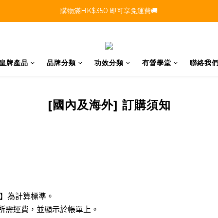
購物滿HK$350 即可享免運費🚚
皇牌產品
品牌分類
功效分類
有營學堂
聯絡我
[國內及海外] 訂購須知
】為計算標準。
所需運費，並顯示於帳單上。