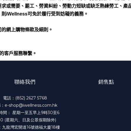
要求或需要、罷工、勞資糾紛、勞動力短缺或缺乏熟練勞工、產
，則
iWellness
可免於履行受到妨礙的義務。
司的網上購物條款及細則。
的客戶服務聯繫。
聯絡我們
銷售點
電話：(852) 2627 5768
e-shop@iwellness.com.hk
時間： 星期一至五早上9時30至6
30 (星期六、日及公眾假期除外)
：九龍灣宏開道16號德福大廈18樓