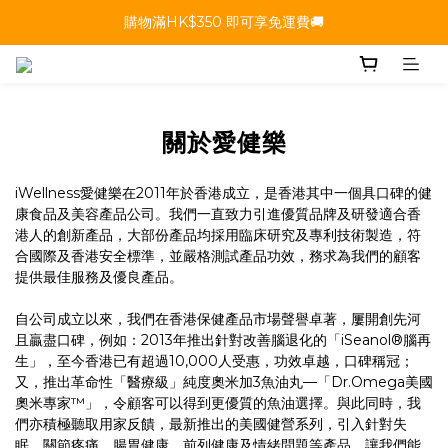
購物滿HK$350 即可享免運費🚚
關於愛健樂
iWellness愛健樂在2011年於香港成立，是香港其中一個具口碑的健
康食品及美容產品公司。我們一直致力引進優質品牌及研發適合香
港人的創新產品，大部份產品均採用臨床研究及專利技術製造，符
合國際及香港安全標準，並嚴格測試產品功效，務求為我們的顧客
提供最佳服務及優良產品。
自公司成立以來，我們在香港保健產品市場聲譽卓著，屢開創先河
且贏盡口碑，例如：2013年推出針對改善腦退化的「iSeanol®腦再
生」，至今香港已有超過10,000人受惠，功效卓越，口碑稱冠；
又，推出革命性「醫療級」純度奧米加3魚油丸—「Dr.Omega美國
奧米專家™」，令顧客可以得到更優質的魚油選擇。與此同時，我
們亦積極聽取用家反饋，最新推出的美國健營系列，引入針對失
眠、關節疼痛、腸胃健康、前列健康及情緒問題等產品，讓我們能