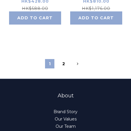
10粒)
20粒)
HK$428.00
HK$810.00
HK$588.00
HK$1,176.00
ADD TO CART
ADD TO CART
1
2
About
Brand Story
Our Values
Our Team