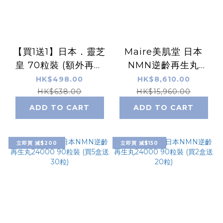
【買1送1】日本．靈芝
Maire美肌堂 日本
皇 70粒裝 (額外再送
NMN逆齡再生丸
20粒)
24000 90粒裝 (買7
HK$498.00
HK$8,610.00
盒送40粒)
HK$638.00
HK$15,960.00
ADD TO CART
ADD TO CART
立即買 減$200
立即買 減$150