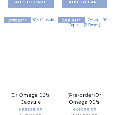
ADD TO CART
ADD TO CART
立即買 減$50
立即買 減$50
Dr Omega 90's
(Pre-order)Dr
Capsule
Omega 90's
Capsule (2 Boxes)
HK$398.00
HK$696.00