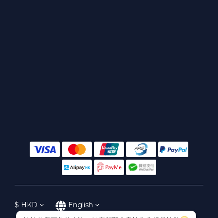
$
HKD
English