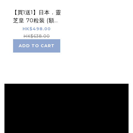
【買1送1】日本．靈
芝皇 70粒裝 (額外
再送20粒)
HK$498.00
HK$638.00
ADD TO CART