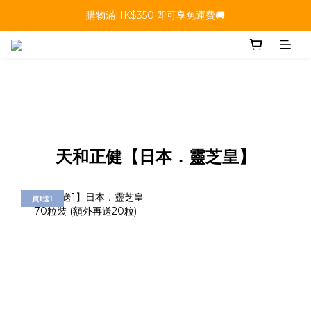
購物滿HK$350 即可享免運費🚚
天和正健【日本．靈芝皇】
買1送1