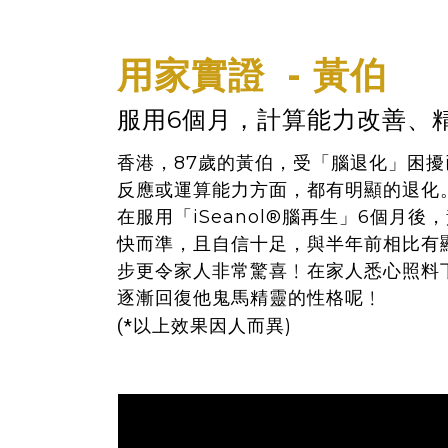
用家實證 - 黃伯
服用6個月，計算能力改善、
香港，87歲的黃伯，受「腦退化」困擾
反應或運算能力方面，都有明顯的退化
在服用「iSeanol®腦再生」6個月
快而準，且自信十足，與半年前相比有
步更令家人非常驚喜﹗在家人悉心照料
逐漸回復他鬼馬精靈的性格呢﹗
(*
以上效果因人而異)