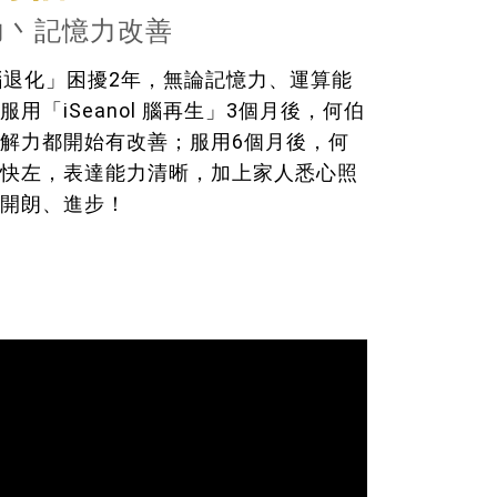
力丶記憶力改善
腦退化」困擾2年，無論記憶力、運算能
用「iSeanol 腦再生」3個月後，何伯
解力都開始有改善；服用6個月後，何
快左，表達能力清晰，加上家人悉心照
開朗、進步！