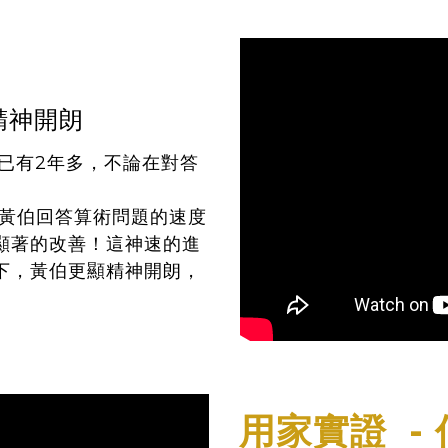
精神開朗
已有2年多，不論在對答
。
後，黃伯回答算術問題的速度
顯著的改善！這神速的進
下，黃伯更顯精神開朗，
用家實證 -