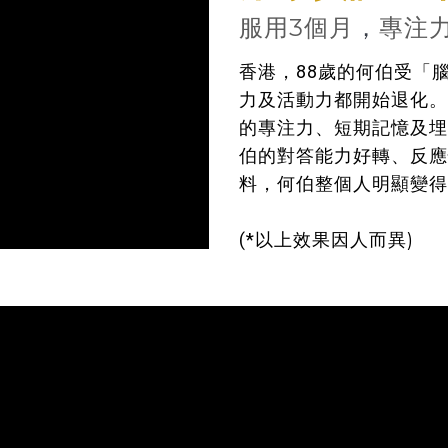
服用3個月
，
專注
香港，88歲的何伯受「
力及活動力都開始退化。服
的專注力、短期記憶及埋
伯的對答能力好轉、反應
料，何伯整個人明顯變得
(*
以上效果因人而異)