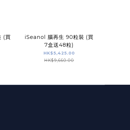
 (買
iSeanol 腦再生 90粒裝 (買
7盒送48粒)
HK$5,425.00
HK$9,660.00