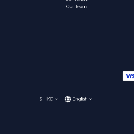
Our Team
$
HKD
English