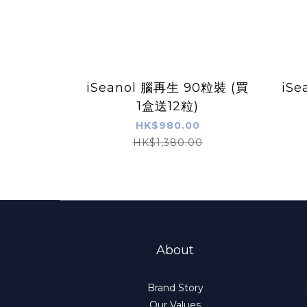
iSeanol 腦再生 90粒裝 (買
iS
1盒送12粒)
HK$980.00
HK$1,380.00
About
Brand Story
Our Values