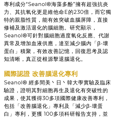
專利成分“Seanol®️海藻多酚”擁有超強抗炎
力、其抗氧化更是維他命E的230倍，而它獨
特的親脂性質，能有效突破血腦屏障，直接
修補及激活退化的腦細胞。研究顯示，
Seanol®可針對腦細胞過度氧化反應、代謝
異常及增加血液供應，達至減少腦內「β-壞
蛋白」積聚，有效改善記憶，回復思考及認
知清晰，真正從根源擊退腦退化。
國際認證 改善腦退化專利
Seanol®️ 經多間美丶日丶韓大學實驗及臨床
驗證，證明其對細胞再生及退化有突破性的
成果，使其獲得30多項國際健康改善專利，
包括「改善腦退化」專利及「減少β-壞蛋
白」專利，更獲 100多項科研報告支持，並