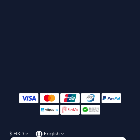
$
HKD
English