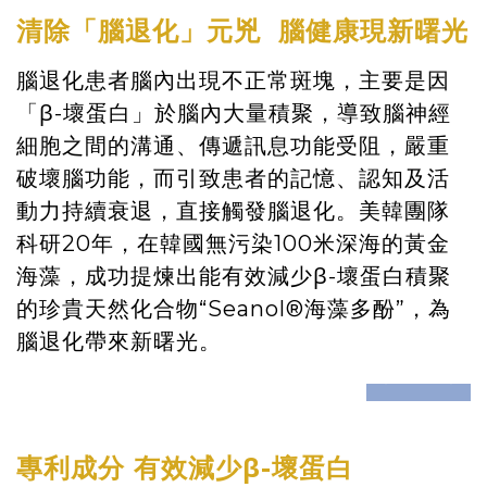
清除「腦退化」元兇 腦健康現新曙光
腦退化患者腦內出現不正常斑塊，主要是因
「β-壞蛋白」於腦內大量積聚，導致腦神經
細胞之間的溝通、傳遞訊息功能受阻，嚴重
破壞腦功能，而引致患者的記憶、認知及活
動力持續衰退，直接觸發腦退化。美韓團隊
科研20年，在韓國無污染100米深海的黃金
海藻，成功提煉出能有效減少β-壞蛋白積聚
的珍貴天然化合物“Seanol®️海藻多酚”，為
腦退化帶來新曙光。
prev
next
專利成分 有效減少β-壞蛋白