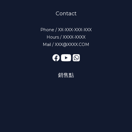
Contact
Phone / XX-XXX-XXX-XXX
Hours / XXXX-XXXX
Mail / XXX@XXXX.COM
銷售點