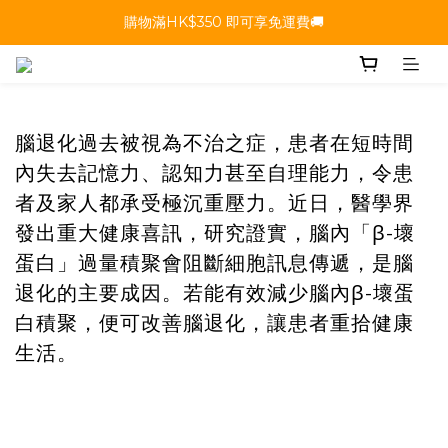
購物滿HK$350 即可享免運費🚚
腦退化過去被視為不治之症，患者在短時間
內失去記憶力、認知力甚至自理能力，令患
者及家人都承受極沉重壓力。近日，醫學界
發出重大健康喜訊，研究證實，腦內「β-壞
蛋白」過量積聚會阻斷細胞訊息傳遞，是腦
退化的主要成因。若能有效減少腦內β-壞蛋
白積聚，便可改善腦退化，讓患者重拾健康
生活。